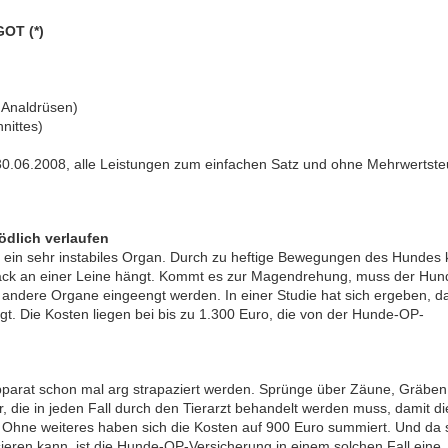
GOT (*)
e Analdrüsen)
nittes)
30.06.2008, alle Leistungen zum einfachen Satz und ohne Mehrwertste
dlich verlaufen
 ein sehr instabiles Organ. Durch zu heftige Bewegungen des Hundes
Sack an einer Leine hängt. Kommt es zur Magendrehung, muss der Hund
 andere Organe eingeengt werden. In einer Studie hat sich ergeben, d
t. Die Kosten liegen bei bis zu 1.300 Euro, die von der Hunde-OP-
parat schon mal arg strapaziert werden. Sprünge über Zäune, Gräben
, die in jeden Fall durch den Tierarzt behandelt werden muss, damit di
 Ohne weiteres haben sich die Kosten auf 900 Euro summiert. Und da 
ieren kann, ist die Hunde-OP-Versicherung in einem solchen Fall eine