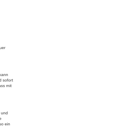
uer
 kann
 sofort
ass mit
 und
e
so ein