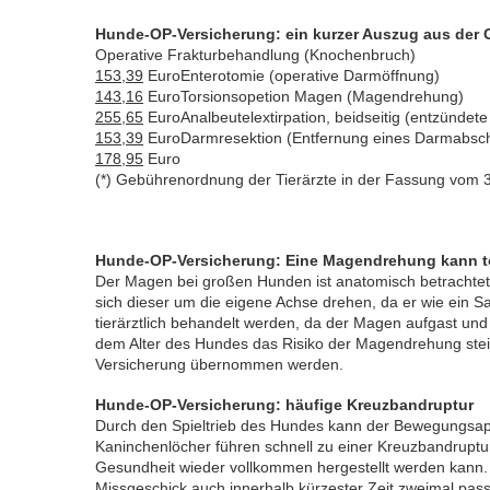
Hunde-OP-Versicherung: ein kurzer Auszug aus der 
Operative Frakturbehandlung (Knochenbruch)
153,39
EuroEnterotomie (operative Darmöffnung)
143,16
EuroTorsionsopetion Magen (Magendrehung)
255,65
EuroAnalbeutelextirpation, beidseitig (entzündet
153,39
EuroDarmresektion (Entfernung eines Darmabsch
178,95
Euro
(*) Gebührenordnung der Tierärzte in der Fassung vom 
Hunde-OP-Versicherung: Eine Magendrehung kann tö
Der Magen bei großen Hunden ist anatomisch betrachtet
sich dieser um die eigene Achse drehen, da er wie ein 
tierärztlich behandelt werden, da der Magen aufgast und
dem Alter des Hundes das Risiko der Magendrehung steig
Versicherung übernommen werden.
Hunde-OP-Versicherung: häufige Kreuzbandruptur
Durch den Spieltrieb des Hundes kann der Bewegungsap
Kaninchenlöcher führen schnell zu einer Kreuzbandruptur
Gesundheit wieder vollkommen hergestellt werden kann.
Missgeschick auch innerhalb kürzester Zeit zweimal pass