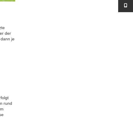
zte
er der
 dann je
folgt
en rund
em
se