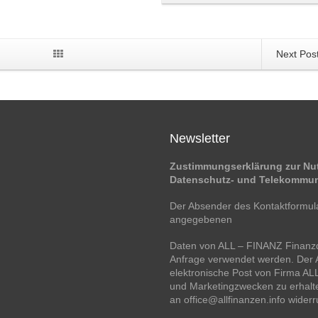
Next Pos
Newsletter
Zustimmungserklärung zur Nut
Datenschutz- und Telekommun
Der Absender des Kontaktformular
angegebenen
Daten von ALL – FINANZ Finanzd
Anfrage verwendet werden. Der A
elektronische Post von Firma A
und Marketingzwecken zu erhalte
an office@allfinanzen.info wider