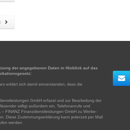
t
zung der angegebenen Daten in Hinblick auf das
ikationsgesetz:
s erklärt sich damit einverstanden, dass die
ienstleistungen GmbH erfasst und zur Bearbeitung der
bsender willigt außerdem ein, Telefonanrufe und
LL – FINANZ Finanzdienstleistungen GmbH zu Werbe-
n. Diese Zustimmungserklärung kann jederzeit per Mail
rufen werden.