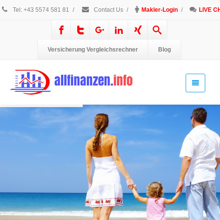
Tel: +43 5574 581 81
/
Contact Us
/
Makler-Login
/
LIVE C
Versicherung Vergleichsrechner
Blog