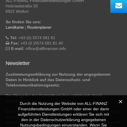
ALL-FINANZ Finanzdienstleistungen GmbH
Holzriedstraße 33
6922 Wolfurt
So finden Sie uns:
Landkarte
|
Routenplaner
Tel:
+43 (0) 5574 581 81
Fax:
+43 (0 )5574 581 81 40
E-mail:
office@allfinanzen.info
Newsletter
Zustimmungserklärung zur Nutzung der angegebenen
Daten in Hinblick auf das Datenschutz- und
Telekommunikationsgesetz:
Der Absender des Kontaktformulars erklärt sich damit
einverstanden, dass die angegebenen
Durch die Nutzung der Website von ALL-FINANZ
Finanzdienstleistungen GmbH oder einer der darin
Daten von ALL – FINANZ Finanzdienstleistungen GmbH erfasst
aufgeführten Dienstleistungen erklären Sie sich mit
und zur Bearbeitung der Anfrage verwendet werden. Der
den in der Datenschutzerklärung angegebenen
Absender willigt außerdem ein, Telefonanrufe und elektronische
Nutzungsbedingungen einverstanden. Wenn Sie