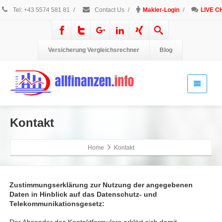
Tel: +43 5574 581 81
/
Contact Us
/
Makler-Login
/
LIVE C
Versicherung Vergleichsrechner
Blog
Kontakt
Home
Kontakt
Zustimmungserklärung zur Nutzung der angegebenen
Daten in Hinblick auf das Datenschutz- und
Telekommunikationsgesetz: