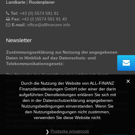
Landkarte
|
Routenplaner
Tel:
+43 (0) 5574 581 81
Fax:
+43 (0 )5574 581 81 40
E-mail:
office@allfinanzen.info
Newsletter
Zustimmungserklärung zur Nutzung der angegebenen
Daten in Hinblick auf das Datenschutz- und
Telekommunikationsgesetz:
Der Absender des Kontaktformulars erklärt sich damit
einverstanden, dass die angegebenen
Durch die Nutzung der Website von ALL-FINANZ
Finanzdienstleistungen GmbH oder einer der darin
Daten von ALL – FINANZ Finanzdienstleistungen GmbH erfasst
aufgeführten Dienstleistungen erklären Sie sich mit
und zur Bearbeitung der Anfrage verwendet werden. Der
den in der Datenschutzerklärung angegebenen
Absender willigt außerdem ein, Telefonanrufe und elektronische
Nutzungsbedingungen einverstanden. Wenn Sie
Post von Firma ALL – FINANZ Finanzdienstleistungen GmbH zu
den Nutzungsbedingungen nicht zustimmen,
Werbe- und Marketingzwecken zu erhalten. Diese
verwenden Sie diese Website nicht.
Zustimmungserklärung kann jederzeit per Mail
an office@allfinanzen.info widerrufen werden.
Postavke privatnosti