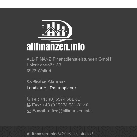
ALL-FINANZ Finanzdienstleistungen GmbH
Holzriedstraße 33
6922 Wolfurt
So finden Sie uns:
Landkarte
|
Routenplaner
Tel:
+43 (0) 5574 581 81
Fax:
+43 (0 )5574 581 81 40
E-mail:
office@allfinanzen.info
Allfinanzen.info
© 2026 - by
studioP