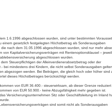
r dem 1.6.1996 abgeschlossen wurden, sind unter bestimmten Vorausse
einem gesetzlich festgelegten Höchstbetrag als Sonderausgaben
, die nach dem 31.05.1996 abgeschlossen wurden, sind nur mehr abse
 von Kapitalversicherungsverträgen mit Rentenoptionsklausel – jeweil
koablebensversicherung abgeschlossen wurden.
n dem Steuerpflichtigen der Alleinverdienerabsetzbetrag oder der
0.- bei mindestens drei Kindern, die nicht selbst Sonderausgaben gelte
en abgezogen werden. Bei Beiträgen, die gleich hoch oder höher sind a
ertel dieses Höchstbetrages berücksichtigt werden.
kommen von EUR 36.400.- steuerwirksam, ab dieser Grenze reduziert 
nkommen von EUR 50.900.- keine Abzugsfähigkeit mehr gegeben ist.
das Versicherungsunternehmen Sitz oder Geschäftsleitung im Inland h
 wurde.
 Lebensversicherungsverträgen sind somit nicht als Sonderausgaben