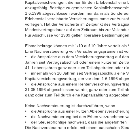
Kapitalversicherungen, die nur für den Erlebensfall eine
abzugsfähig. Beiträge zu gemischten Kapitallebensversi
1.6.1996 abgeschlossen wurden, nur dann als Sonderau
Erlebensfall vereinbarte Versicherungssumme zur Ausza
vorliegen. Hat der Versicherte im Zeitpunkt des Vertrags
Mindestvertragsdauer auf den Zeitraum bis zur Vollendun
Für Abschlüsse vor 1989 gelten liberalere Bestimmungen
Einmalbeiträge können mit 1/10 auf 10 Jahre verteilt al
Eine Nachversteuerung von Versicherungsprämien ist 
• die Ansprüche aus dem Versicherungsvertrag auf den 
Jahren seit Vertragsabschluß oder einem kürzeren Zeit
41. Lebensjahres ganz oder zum Teil abgetreten oder r
• innerhalb von 10 Jahren seit Vertragsabschluß eine
Kapitalversicherungsvertrag, der vor dem 1.6.1996 abge
• die Ansprüche aus einem Rentenversicherungsvertrag 
31.05.1996 abgeschlossen wurde, ganz oder zum Teil ab
ganz oder zum Teil durch eine Kapitalzahlung abgegolte
Keine Nachversteuerung ist durchzuführen, wenn
• die Ansprüche aus einer kurzen Ablebensversicherun
• die Nachversteuerung bei den Erben vorzunehmen w
• der Steuerpflichtige nachweist, dass die angeführten T
Die Nachversteuerung erfolgt mit einem pauschalen Steu