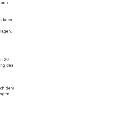
gaben
gsdauer
tragen.
on 20
ung des
nach dem
ungen