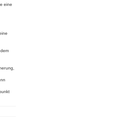
e eine
eine
t dem
herung,
enn
punkt