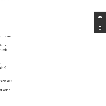
tzungen
tzbar,
s mit
nd
ls €
sich der
at oder