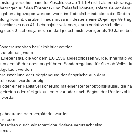
 Leistung vorsehen, sind für Abschlüsse ab 1.1.89 nicht als Sonderaus
cherungen auf den Erlebens- und Todesfall können, sofern sie vor dem
sgaben abgezogen werden, wenn im Todesfall mindestens die für den
hlung kommt, darüber hinaus muss mindestens eine 20-jährige Vertra
abschlusses das 41. Lebensjahr vollendet, dann verkürzt sich diese
g des 60. Lebensjahres; sie darf jedoch nicht weniger als 10 Jahre be
.
s Sonderausgaben berücksichtigt werden.
vorzunehmen, wenn
Erlebensfall, die vor dem 1.6.1996 abgeschlossen wurde, innerhalb v
raum gemäß der oben angeführten Sonderregelung für Alter ab Vollend
ückgekauft werden
 Vorauszahlung oder Verpfändung der Ansprüche aus dem
schlossen wurde, erfolgt
oder einer Kapitalversicherung mit einer Rentenoptionsklausel, die 
getreten oder rückgekauft oder vor oder nach Beginn der Rentenzahl
n werden.
g abgetreten oder verpfändet wurden
äre oder
atsachen durch wirtschaftliche Notlage verursacht sind.
ersatz.