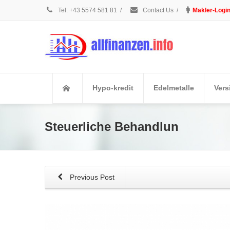
Tel: +43 5574 581 81
/
Contact Us
/
Makler-Logi
Hypo-kredit
Edelmetalle
Vers
Steuerliche Behandlun
Previous Post