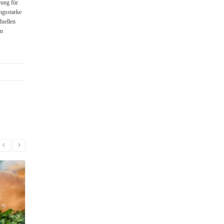
rung für
ngsstarke
duellen
en
Read More