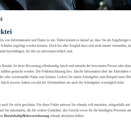
i
ktei
n von Informationen und Daten zu tun. Dabei kommt es darauf an, dass Sie als Angehöriger e
e Schäden zugefügt werden können. Doch bei aller Sorgfalt lässt sich nicht immer vermeiden, d
tamm beschäftigen, für den sie mitverantwortlich sind.
 Bonität. Ist diese Bewertung offenkundig falsch und entsteht der bewerteten Person oder dem
haftbar gemacht werden. Die Fehleinschätzung bzw. falsche Information über die Aktivitäten e
ler oder existenzieller Natur sein können. Liefern Sie einem Arbeitgeber zum Beispiel einen Be
als falsch erweist, haben sowohl der Arbeitnehmer als auch der Arbeitgeber womöglich hohe
auch Sie nicht geschützt. Für diese Fehler müssen Sie oftmals voll einstehen, nötigenfalls mit
 Sie zukommen, die für weitere Gutachter, das Gericht sowie für die beteiligten Personen anf
ine
Berufshaftpflichtversicherung
oftmals absichern helfen.