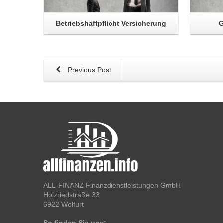
Betriebshaftpflicht Versicherung
G
Previous Post
ALL-FINANZ Finanzdienstleistungen GmbH
Holzriedstraße 33
6922 Wolfurt
So finden Sie uns: