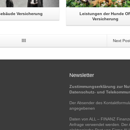
ebäude Versicherung
Leistungen der Hunde O
Versicherung
Next Pos
Newsletter
Zustimmungserklärung zur Nut
Datenschutz- und Telekommun
Der Absender des Kontaktformular
angegebenen
Daten von ALL – FINANZ Finanzd
Anfrage verwendet werden. Der A
elektronische Post von Firma A