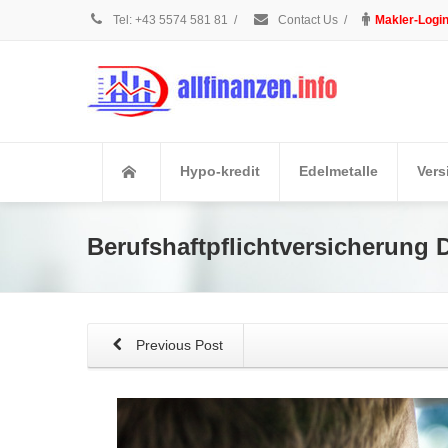
Tel: +43 5574 581 81
/
Contact Us
/
Makler-Logi
Hypo-kredit
Edelmetalle
Vers
Berufshaftpflichtversicherung D
Previous Post