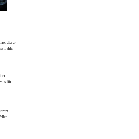
iner dieser
ass Fehler
iner
weis für
 ihrem
allen