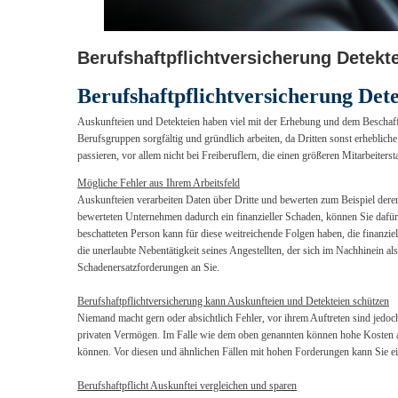
Berufshaftpflichtversicherung Detekte
Berufshaftpflichtversicherung Dete
Auskunfteien und Detekteien haben viel mit der Erhebung und dem Beschaffe
Berufsgruppen sorgfältig und gründlich arbeiten, da Dritten sonst erheblich
passieren, vor allem nicht bei Freiberuflern, die einen größeren Mitarbeiters
Mögliche Fehler aus Ihrem Arbeitsfeld
Auskunfteien verarbeiten Daten über Dritte und bewerten zum Beispiel deren
bewerteten Unternehmen dadurch ein finanzieller Schaden, können Sie dafür 
beschatteten Person kann für diese weitreichende Folgen haben, die finanziel
die unerlaubte Nebentätigkeit seines Angestellten, der sich im Nachhinein 
Schadenersatzforderungen an Sie.
Berufshaftpflichtversicherung kann Auskunfteien und Detekteien schützen
Niemand macht gern oder absichtlich Fehler, vor ihrem Auftreten sind jedoch 
privaten Vermögen. Im Falle wie dem oben genannten können hohe Kosten auf
können. Vor diesen und ähnlichen Fällen mit hohen Forderungen kann Sie e
Berufshaftpflicht Auskunftei vergleichen und sparen