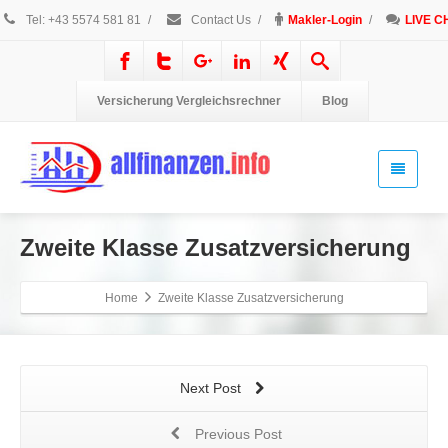
Tel: +43 5574 581 81
/
Contact Us
/
Makler-Login
/
LIVE C
Versicherung Vergleichsrechner
Blog
Zweite Klasse Zusatzversicherung
Home
Zweite Klasse Zusatzversicherung
Next Post
Previous Post