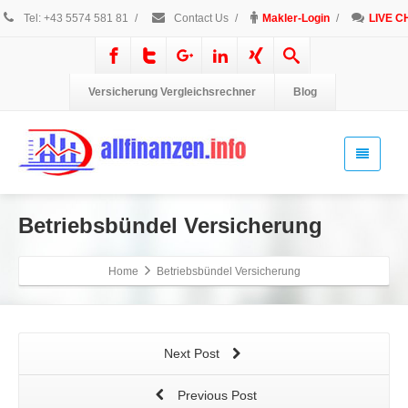
Tel: +43 5574 581 81
/
Contact Us
/
Makler-Login
/
LIVE C
Versicherung Vergleichsrechner
Blog
Betriebsbündel Versicherung
Home
Betriebsbündel Versicherung
Next Post
Previous Post