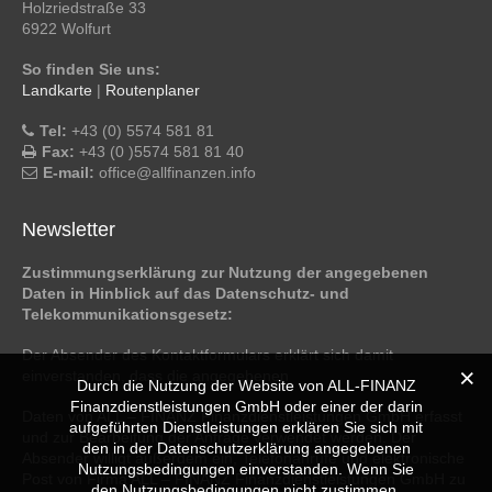
Holzriedstraße 33
6922 Wolfurt
So finden Sie uns:
Landkarte
|
Routenplaner
Tel:
+43 (0) 5574 581 81
Fax:
+43 (0 )5574 581 81 40
E-mail:
office@allfinanzen.info
Newsletter
Zustimmungserklärung zur Nutzung der angegebenen
Daten in Hinblick auf das Datenschutz- und
Telekommunikationsgesetz:
Der Absender des Kontaktformulars erklärt sich damit
einverstanden, dass die angegebenen
Durch die Nutzung der Website von ALL-FINANZ
Finanzdienstleistungen GmbH oder einer der darin
Daten von ALL – FINANZ Finanzdienstleistungen GmbH erfasst
aufgeführten Dienstleistungen erklären Sie sich mit
und zur Bearbeitung der Anfrage verwendet werden. Der
den in der Datenschutzerklärung angegebenen
Absender willigt außerdem ein, Telefonanrufe und elektronische
Nutzungsbedingungen einverstanden. Wenn Sie
Post von Firma ALL – FINANZ Finanzdienstleistungen GmbH zu
den Nutzungsbedingungen nicht zustimmen,