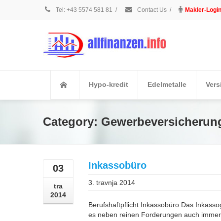
Tel: +43 5574 581 81
/
Contact Us
/
Makler-Logi
Hypo-kredit
Edelmetalle
Vers
Category: Gewerbeversicherun
Inkassobüro
03
3. travnja 2014
tra
2014
Berufshaftpflicht Inkassobüro Das Inkasso
es neben reinen Forderungen auch immer 