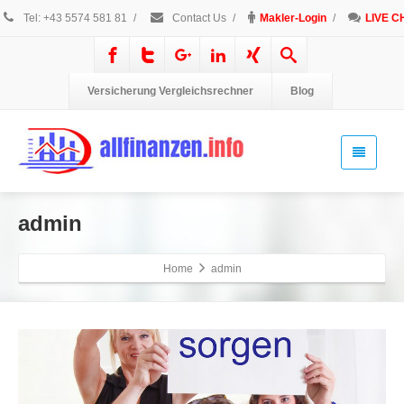
Tel: +43 5574 581 81
/
Contact Us
/
Makler-Login
/
LIVE C
Versicherung Vergleichsrechner
Blog
admin
Home
admin