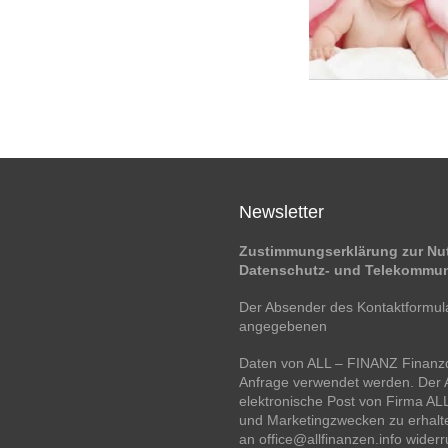
Newsletter
Zustimmungserklärung zur Nut
Datenschutz- und Telekommun
Der Absender des Kontaktformular
angegebenen
Daten von ALL – FINANZ Finanzd
Anfrage verwendet werden. Der A
elektronische Post von Firma A
und Marketingzwecken zu erhalte
an office@allfinanzen.info wider