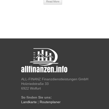
Read More
ALL-FINANZ Finanzdienstleistungen GmbH
Holzriedstraße 33
6922 Wolfurt
So finden Sie uns:
Landkarte
|
Routenplaner