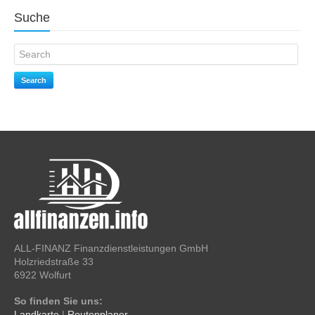
Suche
Search
ALL-FINANZ Finanzdienstleistungen GmbH
Holzriedstraße 33
6922 Wolfurt
So finden Sie uns:
Landkarte
|
Routenplaner