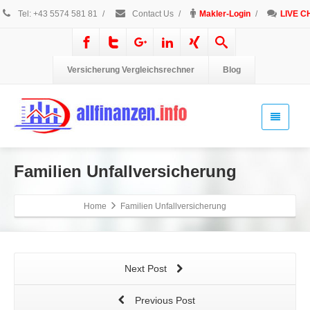
Tel: +43 5574 581 81
/
Contact Us
/
Makler-Login
/
LIVE C
Versicherung Vergleichsrechner
Blog
Familien Unfallversicherung
Home
Familien Unfallversicherung
Next Post
Previous Post