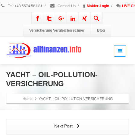
Tel: +43 5574 581 81
/
Contact Us
/
Makler-Login
/
LIVE C
Versicherung Vergleichsrechner
Blog
YACHT – OIL-POLLUTION-
VERSICHERUNG
Home
YACHT – OIL-POLLUTION-VERSICHERUNG
Next Post