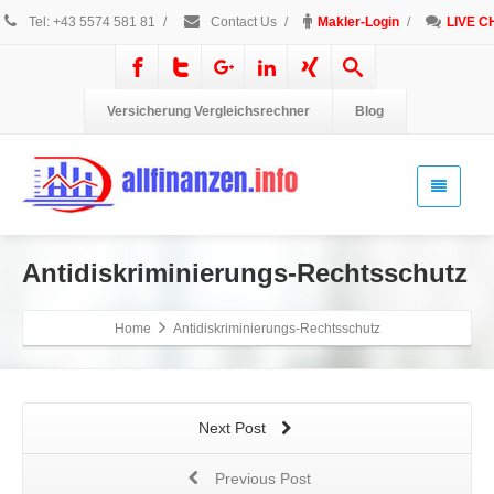
Tel: +43 5574 581 81
/
Contact Us
/
Makler-Login
/
LIVE C
Versicherung Vergleichsrechner
Blog
Antidiskriminierungs-Rechtsschutz
Home
Antidiskriminierungs-Rechtsschutz
Next Post
Previous Post